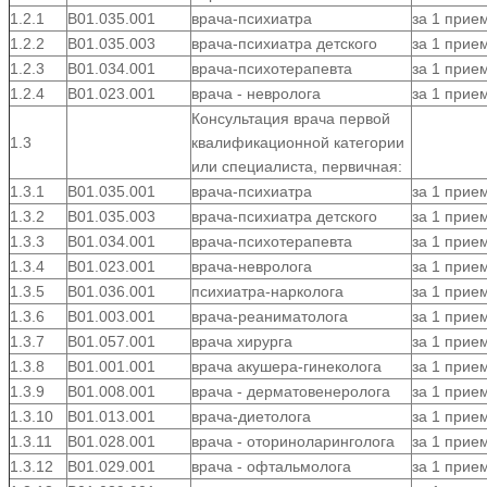
1.2.1
В01.035.001
врача-психиатра
за 1 прие
1.2.2
В01.035.003
врача-психиатра детского
за 1 прие
1.2.3
B01.034.001
врача-психотерапевта
за 1 прие
1.2.4
В01.023.001
врача - невролога
за 1 прие
Консультация врача первой
1.3
квалификационной категории
или специалиста, первичная:
1.3.1
B01.035.001
врача-психиатра
за 1 прие
1.3.2
В01.035.003
врача-психиатра детского
за 1 прие
1.3.3
В01.034.001
врача-психотерапевта
за 1 прие
1.3.4
В01.023.001
врача-невролога
за 1 прие
1.3.5
В01.036.001
психиатра-нарколога
за 1 прие
1.3.6
В01.003.001
врача-реаниматолога
за 1 прие
1.3.7
В01.057.001
врача хирурга
за 1 прие
1.3.8
В01.001.001
врача акушера-гинеколога
за 1 прие
1.3.9
В01.008.001
врача - дерматовенеролога
за 1 прие
1.3.10
В01.013.001
врача-диетолога
за 1 прие
1.3.11
В01.028.001
врача - оториноларинголога
за 1 прие
1.3.12
В01.029.001
врача - офтальмолога
за 1 прие