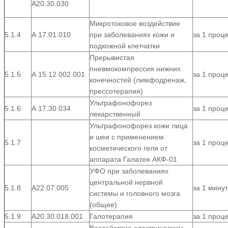
А20.30.030
Микротоковое воздействие
5.1.4
А 17.01.010
при заболеваниях кожи и
за 1 проц
подкожной клетчатки
Прерывистая
пневмокомпрессия нижних
5.1.5
А 15.12.002.001
за 1 проц
конечностей (лимфодренаж,
прессотерапия)
Ультрафонофорез
5.1.6
А 17.30.034
за 1 проц
лекарственный
Ультрафонофорез кожи лица
и шеи с применением
5.1.7
за 1 проц
косметического геля от
аппарата Галатея АКФ-01
УФО при заболеваниях
центральной нервной
5.1.8
А22.07.005
за 1 минут
системы и головного мозга
(общее)
5.1.9
A20.30.018.001
Галотерапия
за 1 проц