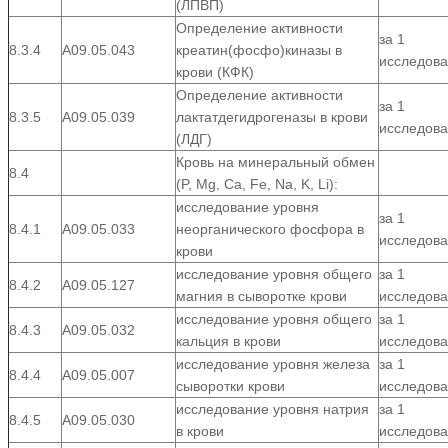
(ЛПВП)
Определение активности
за 1
8.3.4
А09.05.043
креатин(фосфо)киназы в
исследов
крови (КФК)
Определение активности
за 1
8.3.5
А09.05.039
лактатдегидрогеназы в крови
исследов
(ЛДГ)
Кровь на минеральный обмен
8.4
(P, Mg, Ca, Fe, Na, K, Li):
исследование уровня
за 1
8.4.1
А09.05.033
неорганического фосфора в
исследов
крови
исследование уровня общего
за 1
8.4.2
А09.05.127
магния в сыворотке крови
исследов
исследование уровня общего
за 1
8.4.3
А09.05.032
кальция в крови
исследов
исследование уровня железа
за 1
8.4.4
А09.05.007
сыворотки крови
исследов
исследование уровня натрия
за 1
8.4.5
А09.05.030
в крови
исследов