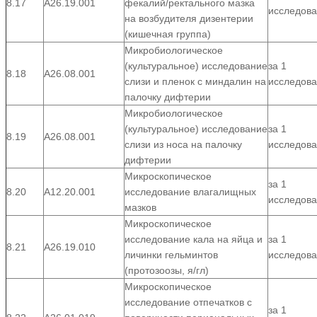
8.17
А26.19.001
фекалий/ректального мазка
исследов
на возбудителя дизентерии
(кишечная группа)
Микробиологическое
(культуральное) исследование
за 1
8.18
А26.08.001
слизи и пленок с миндалин на
исследов
палочку дифтерии
Микробиологическое
(культуральное) исследование
за 1
8.19
А26.08.001
слизи из носа на палочку
исследов
дифтерии
Микроскопическое
за 1
8.20
А12.20.001
исследование влагалищных
исследов
мазков
Микроскопическое
исследование кала на яйца и
за 1
8.21
А26.19.010
личинки гельминтов
исследов
(протозоозы, я/гл)
Микроскопическое
исследование отпечатков с
за 1