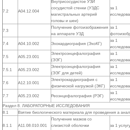
Внутрисосудистое УЗИ
сосудистой стенки (УЗДС
за 1
7.2
А04.12.004
магистральных артерий
исследов
головы и шеи)
Получение фотоизображения
за 1
7.3
на аппарате УЗД
фотоизоб
за 1
7.4
А04.10.002
Эхокардиография (ЭхоКГ)
исследов
Электроэнцефалография
за 1
7.5
А05.23.001
(ЭЭГ)
исследов
Электроэнцефалография
за 1
7.5.1
А05.23.002
(ЭЭГ для детей)
исследов
Электрокардиография с
за 1
7.6
А12.10.001
физической нагрузкой (ЭКГ)
исследов
за 1
7.7
А05.23.002
Реоэнцефалография (РЭГ)
исследов
Раздел 8. ЛАБОРАТОРНЫЕ ИССЛЕДОВАНИЯ
8.1
Взятие биологического материала для проведения а анал
Получение мазков со
8.1.1
А11.08.010.001
слизистой оболочки
за 1 услуг