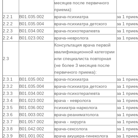
месяцев после первичного
приема):
2.2.1
B01.035.002
врача-психиатра
за 1 прие
2.2.2
В01.035.004
врача-психиатра детского
за 1 прие
2.2.3
В01.034.002
врача-психотерапевта
за 1 прие
2.2.4
В01.023.002
врача-невролога
за 1 прие
Консультация врача первой
квалификационной категории
2.3
или специалиста повторная
(не более 3 месяцев после
первичного приема):
2.3.1
В01.035.002
врача-психиатра
за 1 прие
2.3.2
В01.035.004
врача-психиатра детского
за 1 прие
2.3.3
B01.034.002
врача-психотерапевта
за 1 прие
2.3.4
В01.023.002
врача - невролога
за 1 прие
2.3.5
В01.036.002
психиатра-нарколога
за 1 прие
2.3.6
В01.003.002
врача-реаниматолога
за 1 прие
2.3.7
В01.057.002
врача - хирурга
за 1 прие
2.3.8
В01.042.002
врача-сексолога
за 1 прие
2.3.9
В01.001.002
врача акушера-гинеколога
за 1 прие