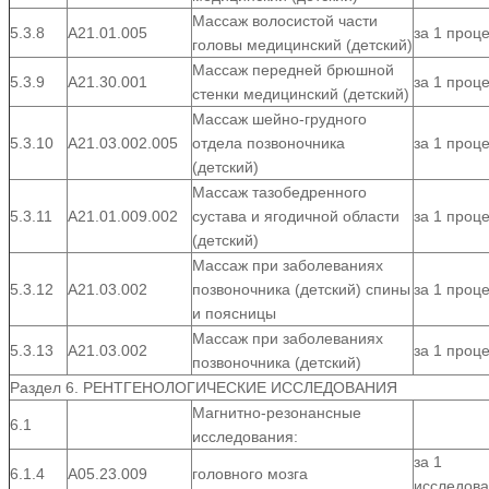
Массаж волосистой части
5.3.8
A21.01.005
за 1 проц
головы медицинский (детский)
Массаж передней брюшной
5.3.9
A21.30.001
за 1 проц
стенки медицинский (детский)
Массаж шейно-грудного
5.3.10
A21.03.002.005
отдела позвоночника
за 1 проц
(детский)
Массаж тазобедренного
5.3.11
A21.01.009.002
сустава и ягодичной области
за 1 проц
(детский)
Массаж при заболеваниях
5.3.12
A21.03.002
позвоночника (детский) спины
за 1 проц
и поясницы
Массаж при заболеваниях
5.3.13
A21.03.002
за 1 проц
позвоночника (детский)
Раздел 6. РЕНТГЕНОЛОГИЧЕСКИЕ ИССЛЕДОВАНИЯ
Магнитно-резонансные
6.1
исследования:
за 1
6.1.4
А05.23.009
головного мозга
исследов