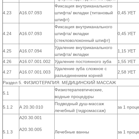
Фиксация внутриканального
4.23
А16.07.093
штифта/ вкладки (титановый
0,45 УЕТ
штифт)
Фиксация внутриканального
4.24
А16.07.093
штифта/ вкладки
0,45 УЕТ
(стекловолоконный штифт)
Удаление внутриканального
4.25
А16.07.094
1,15 УЕТ
штифта/ вкладки
4.26
А16.07.001.002
Удаление постоянного зуба
1,55 УЕТ
Удаление зуба сложное с
4.27
А16.07.001.003
2,58 УЕТ
разъединением корней
Раздел 5. ФИЗИОТЕРАПИЯ. МЕДИЦИНСКИЙ МАССАЖ
Физиотерапевтические,
5.1
водные процедуры
Подводный душ-массаж
5.1.2
А 20.30.010
за 1 проц
лечебный (гидромассаж)
А20.30.001
А20.30.005
5.1.3
Лечебные ванны
за 1 проц