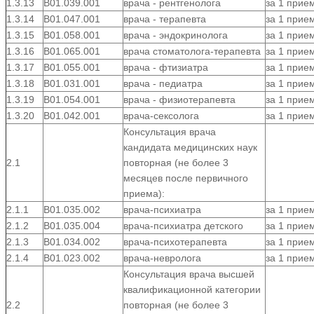
1.3.13
В01.039.001
врача - рентгенолога
за 1 прие
1.3.14
В01.047.001
врача - терапевта
за 1 прие
1.3.15
В01.058.001
врача - эндокринолога
за 1 прие
1.3.16
В01.065.001
врача стоматолога-терапевта
за 1 прие
1.3.17
B01.055.001
врача - фтизиатра
за 1 прие
1.3.18
B01.031.001
врача - педиатра
за 1 прие
1.3.19
B01.054.001
врача - физиотерапевта
за 1 прие
1.3.20
В01.042.001
врача-сексолога
за 1 прие
Консультация врача
кандидата медицинских наук
2.1
повторная (не более 3
месяцев после первичного
приема):
2.1.1
B01.035.002
врача-психиатра
за 1 прие
2.1.2
В01.035.004
врача-психиатра детского
за 1 прие
2.1.3
В01.034.002
врача-психотерапевта
за 1 прие
2.1.4
В01.023.002
врача-невролога
за 1 прие
Консультация врача высшей
квалификационной категории
2.2
повторная (не более 3