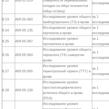
8.22
А26.01.019
поверхности перианальных
исследов
складок на яйца гельминтов
(яйца остриц)
Исследование уровня общего
за 1
8.23
А09.05.060
трийодтиронина (Т3) в крови
исследов
Исследование уровня общего
за 1
8.24
А09.05.135
кортизола в крови
исследов
Исследование уровня
за 1
8.25
А09.05.087
пролактина в крови
исследов
Исследование уровня общего
за 1
8.26
А09.05.064
тироксина (Т4) сыворотки
исследов
крови
Исследование уровня
за 1
8.27
А09.05.065
тиреотропный гормон (ТТГ) в
исследов
крови
Исследование уровня
простатспецифического
за 1
8.28
А09.05.130
антигена общего в крови
исследов
(ПСА)
Исследование уровня