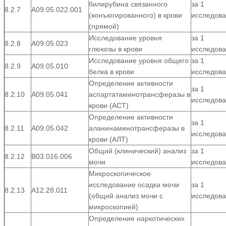
билирубина связанного
за 1
8.2.7
А09.05.022.001
(конъюгированного) в крови
исследов
(прямой)
Исследование уровня
за 1
8.2.8
А09.05.023
глюкозы в крови
исследов
Исследование уровня общего
за 1
8.2.9
А09.05.010
белка в крови
исследов
Определение активности
за 1
8.2.10
А09.05.041
аспартатаминотрансферазы в
исследов
крови (АСТ)
Определение активности
за 1
8.2.11
А09.05.042
аланинаминотрансферазы в
исследов
крови (АЛТ)
Общий (клинический) анализ
за 1
8.2.12
В03.016.006
мочи
исследов
Микроскопическое
исследование осадка мочи
за 1
8.2.13
А12.28.011
(общий анализ мочи с
исследов
микроскопией)
Определение наркотических