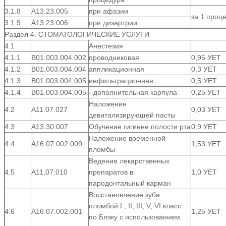
3.1.8
А13.23.005
при афазии
за 1 проц
3.1.9
А13.23.006
при дизартрии
Раздел 4. СТОМАТОЛОГИЧЕСКИЕ УСЛУГИ
4.1
Анестезия
4.1.1
В01.003.004.002
проводниковая
0,95 УЕТ
4.1.2
В01.003.004.004
аппликационная
0,3 УЕТ
4.1.3
В01.003.004.005
инфильтрационная
0,5 УЕТ
4.1.4
В01.003.004.005
- дополнительная карпула
0,25 УЕТ
Наложение
4.2
А11.07.027
0,03 УЕТ
девитализирующей пасты
4.3
А13.30.007
Обучение гигиене полости рта
0,9 УЕТ
Наложение временной
4.4
А16.07.002.009
1,53 УЕТ
пломбы
Ведение лекарственных
4.5
А11.07.010
препаратов в
1,0 УЕТ
пародонтальный карман
Восстановление зуба
пломбой I , II, III, V, VI класс
4.6
А16.07.002.001
1,25 УЕТ
по Блэку с использованием