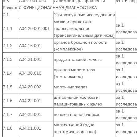
6.5
А001.001.090
Стоимость флюропленки
за 1 изоб
Раздел 7. ФУНКЦИОНАЛЬНАЯ ДИАГНОСТИКА
7.1
Ультразвуковые исследования
матки и придатков
за 1
7.1.1
А04.20.001.001
трансвагинальное
исследов
(трансвагинальным датчиком)
органов брюшной полости
за 1
7.1.2
А04.16.001
(комплексное)
исследов
за 1
7.1.3
А04.21.001
предстательной железы
исследов
органов малого таза
за 1
7.1.4
А04.30.010
(комплексное)
исследов
за 1
7.1.5
А04.20.002
молочных желез
исследов
щитовидной железы и
за 1
7.1.6
А04.22.001
паращитовидных желез
исследов
за 1
7.1.7
А04.28.001
почек и надпочечников
исследов
мягких тканей (одна
за 1
7.1.8
А04.01.001
анатомическая зона)
исследов