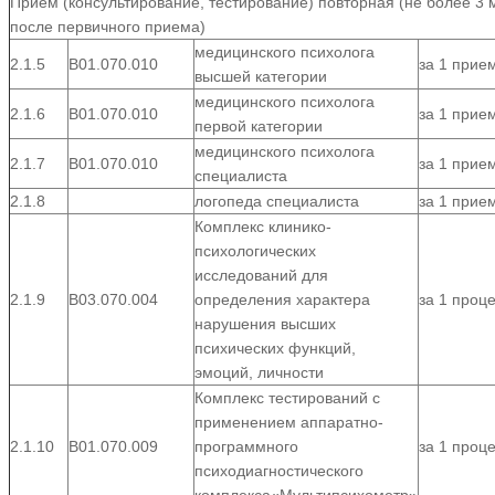
Прием (консультирование, тестирование) повторная (не более 3 
после первичного приема)
медицинского психолога
2.1.5
В01.070.010
за 1 прие
высшей категории
медицинского психолога
2.1.6
В01.070.010
за 1 прие
первой категории
медицинского психолога
2.1.7
В01.070.010
за 1 прие
специалиста
2.1.8
логопеда специалиста
за 1 прие
Комплекс клинико-
психологических
исследований для
2.1.9
B03.070.004
определения характера
за 1 проц
нарушения высших
психических функций,
эмоций, личности
Комплекс тестирований с
применением аппаратно-
2.1.10
B01.070.009
программного
за 1 проц
психодиагностического