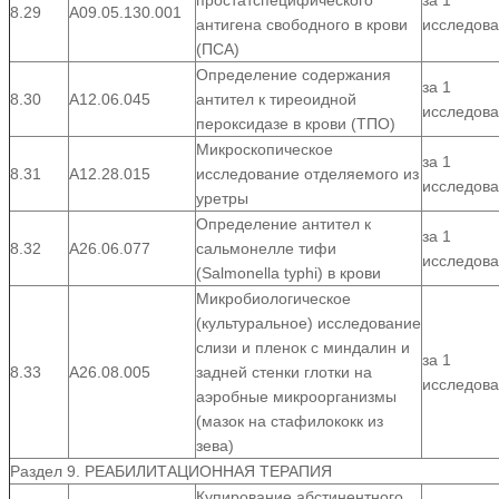
простатспецифического
за 1
8.29
А09.05.130.001
антигена свободного в крови
исследов
(ПСА)
Определение содержания
за 1
8.30
А12.06.045
антител к тиреоидной
исследов
пероксидазе в крови (ТПО)
Микроскопическое
за 1
8.31
А12.28.015
исследование отделяемого из
исследов
уретры
Определение антител к
за 1
8.32
А26.06.077
сальмонелле тифи
исследов
(Salmonella typhi) в крови
Микробиологическое
(культуральное) исследование
слизи и пленок с миндалин и
за 1
8.33
А26.08.005
задней стенки глотки на
исследов
аэробные микроорганизмы
(мазок на стафилококк из
зева)
Раздел 9. РЕАБИЛИТАЦИОННАЯ ТЕРАПИЯ
Купирование абстинентного