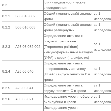
Клинико-диагностические
8.2
исследования
Общий (клинический) анализ
за 1
8.2.1
В03.016.002
крови
исследов
Общий (клинический) анализ
за 1
8.2.2
В03.016.003
крови развёрнутый
исследов
Определение антител к
бледной трепонеме
за 1
8.2.3
А26.06.082.002
(Treponema pallidum)
исследов
иммуноферментным методом
(ИФА) в крови (на сифилис)
Определение антител к
поверхностному антигену
за 1
8.2.4
А26.06.040
(HВsАg) вируса гепатита В в
исследов
крови
Определение антител к
за 1
8.2.5
А26.06.041
вирусу гепатита С в крови
исследов
Исследование уровня общего
за 1
8.2.6
А09.05.021
билирубина в крови
исследов
Исследование уровня