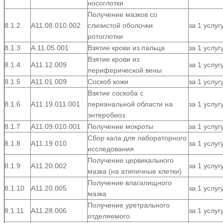
носоглотки
Получение мазков со
8.1.2
А11.08.010.002
слизистой оболочки
за 1 услуг
ротоглотки
8.1.3
А.11.05.001
Взятие крови из пальца
за 1 услуг
Взятие крови из
8.1.4
А11.12.009
за 1 услуг
периферической вены
8.1.5
А11.01.009
Соскоб кожи
за 1 услуг
Взятие соскоба с
8.1.6
А11.19.011.001
перианальной области на
за 1 услуг
энтеробиоз
8.1.7
А11.09.010.001
Получение мокроты
за 1 услуг
Сбор кала для лабораторного
8.1.8
А11.19.010
за 1 услуг
исследования
Получение цервикального
8.1.9
А11.20.002
за 1 услуг
мазка (на атипичные клетки)
Получение влагалищного
8.1.10
А11.20.005
за 1 услуг
мазка
Получение уретрального
8.1.11
А11.28.006
за 1 услуг
отделяемого