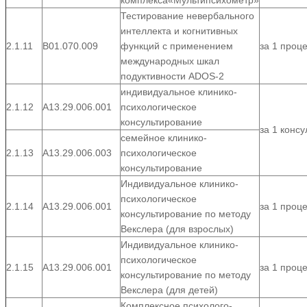
комплекса«Мультипсихометр»
Тестирование невербального
интеллекта и когнитивных
2.1.11
B01.070.009
функций с применением
за 1 проц
международных шкал
подуктивности ADOS-2
индивидуальное клинико-
2.1.12
А13.29.006.001
психологическое
консультирование
за 1 конс
семейное клинико-
2.1.13
А13.29.006.003
психологическое
консультирование
Индивидуальное клинико-
психологическое
2.1.14
А13.29.006.001
за 1 проц
консультирование по методу
Векслера (для взрослых)
Индивидуальное клинико-
психологическое
2.1.15
А13.29.006.001
за 1 проц
консультирование по методу
Векслера (для детей)
Комплексное психолого-