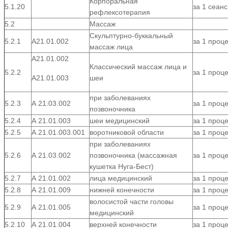
Корпоральная
5.1.20
за 1 сеанс
рефлексотерапия
5.2
Массаж
Скульптурно-буккальный
5.2.1
A21.01.002
за 1 проц
массаж лица
A21.01.002
Классический массаж лица и
5.2.2
за 1 проц
A21.01.003
шеи
при заболеваниях
5.2.3
А 21.03.002
за 1 проц
позвоночника
5.2.4
А 21.01.003
шеи медицинский
за 1 проц
5.2.5
А 21.01.003.001
воротниковой области
за 1 проц
при заболеваниях
5.2.6
А 21.03.002
позвоночника (массажная
за 1 проц
кушетка Нуга-Бест)
5.2.7
А 21.01.002
лица медицинский
за 1 проц
5.2.8
А 21.01.009
нижней конечности
за 1 проц
волосистой части головы
5.2.9
А 21.01.005
за 1 проц
медицинский
5.2.10
А 21.01.004
верхней конечности
за 1 проц