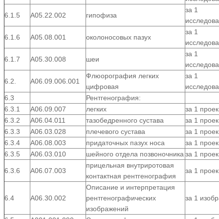
за 1
6.1.5
А05.22.002
гипофиза
исследов
за 1
6.1.6
А05.08.001
околоносовых пазух
исследов
за 1
6.1.7
А05.30.008
шеи
исследов
Флюорография легких
за 1
6.2.
А06.09.006.001
цифровая
исследов
6.3
Рентгенография:
6.3.1
А06.09.007
легких
за 1 прое
6.3.2
А06.04.011
тазобедренного сустава
за 1 прое
6.3.3
А06.03.028
плечевого сустава
за 1 прое
6.3.4
А06.08.003
придаточных пазух носа
за 1 прое
6.3.5
А06.03.010
шейного отдела позвоночника
за 1 прое
прицельная внутриротовая
6.3.6
А06.07.003
за 1 прое
контактная рентгенография
Описание и интерпретация
6.4
А06.30.002
рентгенографических
за 1 изоб
изображений