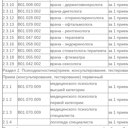
2.3.10
В01.008.002
врача - дерматовенеролога
за 1 прие
2.3.11
В01.013.002
врача-диетолога
за 1 прие
2.3.12
В01.028.002
врача - оториноларинголога
за 1 прие
2.3.13
В01.029.002
врача - офтальмолога
за 1 прие
2.3.14
В01.039.002
врача - рентгенолога
за 1 прие
2.3.15
В01.047.002
врача - терапевта
за 1 прие
2.3.16
В01.058.002
врача - эндокринолога
за 1 прие
2.3.17
В01.065.002
врача стоматолога-терапевта
за 1 прие
2.3.18
B01.055.002
врача - фтизиатра
за 1 прие
2.3.19
В01.042.002
врача-сексолога
за 1 прие
Раздел 2. Психодиагностика(прием, консультирование, тестирова
Прием (консультирование, тестирование) первичный
медицинского психолога
2.1.1
В01.070.009
за 1 прие
высшей категории
медицинского психолога
2.1.2
В01.070.009
за 1 прие
первой категории
медицинского психолога
2.1.3
В01.070.009
за 1 прие
специалиста
2.1.4
логопеда специалиста
за 1 прие