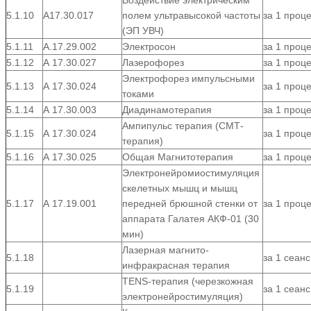
Воздействие электрическим
5.1.10
А17.30.017
полем ультравысокой частоты
за 1 проц
(ЭП УВЧ)
5.1.11
А.17.29.002
Электросон
за 1 проц
5.1.12
А 17.30.027
Лазерофорез
за 1 проц
Электрофорез импульсными
5.1.13
А 17.30.024
за 1 проц
токами
5.1.14
А 17.30.003
Диадинамотерапия
за 1 проц
Ампипульс терапия (СМТ-
5.1.15
А 17.30.024
за 1 проц
терапия)
5.1.16
А 17.30.025
Общая Магнитотерапия
за 1 проц
Электронейромиостимуляция
скелетных мышц и мышц
5.1.17
А 17.19.001
передней брюшной стенки от
за 1 проц
аппарата Галатея АКФ-01 (30
мин)
Лазерная магнито-
5.1.18
за 1 сеанс
инфракрасная терапия
TENS-терапия (черезкожная
5.1.19
за 1 сеанс
электронейростимуляция)