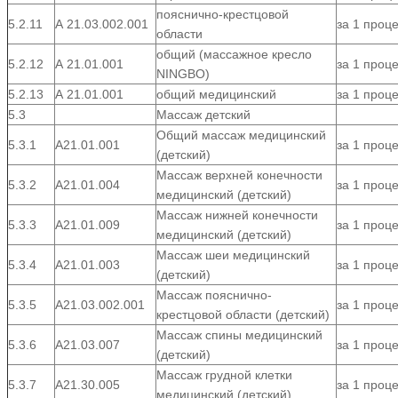
пояснично-крестцовой
5.2.11
А 21.03.002.001
за 1 проц
области
общий (массажное кресло
5.2.12
А 21.01.001
за 1 проц
NINGBO)
5.2.13
А 21.01.001
общий медицинский
за 1 проц
5.3
Массаж детский
Общий массаж медицинский
5.3.1
A21.01.001
за 1 проц
(детский)
Массаж верхней конечности
5.3.2
A21.01.004
за 1 проц
медицинский (детский)
Массаж нижней конечности
5.3.3
A21.01.009
за 1 проц
медицинский (детский)
Массаж шеи медицинский
5.3.4
A21.01.003
за 1 проц
(детский)
Массаж пояснично-
5.3.5
A21.03.002.001
за 1 проц
крестцовой области (детский)
Массаж спины медицинский
5.3.6
A21.03.007
за 1 проц
(детский)
Массаж грудной клетки
5.3.7
A21.30.005
за 1 проц
медицинский (детский)