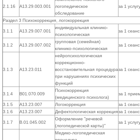
2.1.16
А13.29.003.001
логопедическое
за 1 услуг
обследование
Раздел 3 Психокоррекция, логокоррекция
индивидуальная клинико-
3.1.1
А13.29.007.001
за 1 сеанс
психологическая
групповая (семейная)
3.1.2
А13.29.007.002
за 1 сеанс
клинико-психологическая
нейропсихологическая
коррекционно-
3.1.3
А13.23.011
восстановительная процедура
за 1 сеанс
при нарушениях психических
функций
Психокоррекция
3.1.4
В01.070.009
за 1 прие
(медицинского психолога)
3.1.5
А13.23.007
Логокоррекция
за 1 сеанс
3.1.6
А13.23.007
Дефектологическая коррекция
за 1 сеанс
Оформление "речевой
3.1.7
В.01.045.002
за 1 услуг
(логопедической карты)"
Медико-логопедическая
процедура