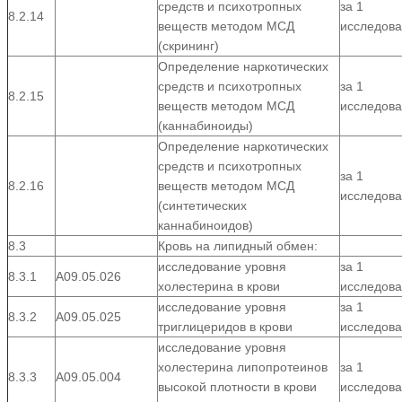
средств и психотропных
за 1
8.2.14
веществ методом МСД
исследов
(скрининг)
Определение наркотических
средств и психотропных
за 1
8.2.15
веществ методом МСД
исследов
(каннабиноиды)
Определение наркотических
средств и психотропных
за 1
8.2.16
веществ методом МСД
исследов
(синтетических
каннабиноидов)
8.3
Кровь на липидный обмен:
исследование уровня
за 1
8.3.1
А09.05.026
холестерина в крови
исследов
исследование уровня
за 1
8.3.2
А09.05.025
триглицеридов в крови
исследов
исследование уровня
холестерина липопротеинов
за 1
8.3.3
А09.05.004
высокой плотности в крови
исследов