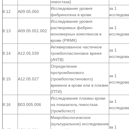
гемостаза)
Исследование уровня
за 1
8.12
А09.05.050
фибриногена в крови
исследов
Исследование уровня
растворимых фибрин-
за 1
8.13
А09.05.051.002
мономерных комплексов в
исследов
крови (РФМК)
Активированное частичное
за 1
8.14
А12.05.039
тромбопластиновое время
исследов
(АЧТВ)
Определение
протромбинового
за 1
8.15
А12.05.027
(тромбопластинового)
исследов
времени в крови или в плазме
(ПТИ)
Исследование плазмы крови
за 1
8.16
В03.005.006
на показатель гемостаза
исследов
(тромботест)
Микробиологическое
(культуральное) исследование
за 1