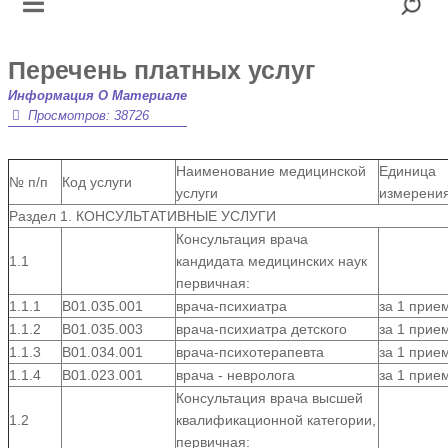
Перечень платных услуг
Информация О Материале
Просмотров: 38726
Наименование медицинской
Единица
№ п/п
Код услуги
услуги
измерени
Раздел 1. КОНСУЛЬТАТИВНЫЕ УСЛУГИ
Консультация врача
1.1
кандидата медицинских наук
первичная:
1.1.1
В01.035.001
врача-психиатра
за 1 прие
1.1.2
В01.035.003
врача-психиатра детского
за 1 прие
1.1.3
B01.034.001
врача-психотерапевта
за 1 прие
1.1.4
В01.023.001
врача - невролога
за 1 прие
Консультация врача высшей
1.2
квалификационной категории,
первичная: