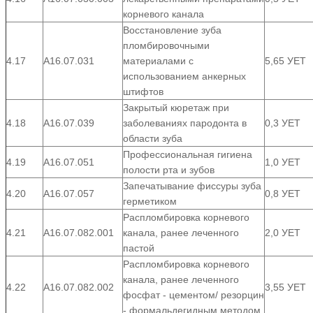
корневого канала
Восстановление зуба
пломбировочными
4.17
А16.07.031
материалами с
5,65 УЕТ
использованием анкерных
штифтов
Закрытый кюретаж при
4.18
А16.07.039
заболеваниях пародонта в
0,3 УЕТ
области зуба
Профессиональная гигиена
4.19
А16.07.051
1,0 УЕТ
полости рта и зубов
Запечатывание фиссуры зуба
4.20
А16.07.057
0,8 УЕТ
герметиком
Распломбировка корневого
4.21
А16.07.082.001
канала, ранее леченного
2,0 УЕТ
пастой
Распломбировка корневого
канала, ранее леченного
4.22
А16.07.082.002
3,55 УЕТ
фосфат - цементом/ резорцин
- формальдегидным методом