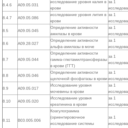
исследование уровня калия в
за 1
8.4.6
А09.05.031
крови
исследов
исследование уровня лития в
за 1
8.4.7
А09.05.086
крови
исследов
Определение активности
за 1
8.5
А09.05.045
амилазы в крови
исследов
Определение активности
за 1
8.6
А09.28.027
альфа-амилазы в моче
исследов
Определение активности
за 1
8.7
А09.05.044
гамма-глютамилтрансферазы
исследов
в крови (ГГТ)
Определение активности
за 1
8.8
А09.05.046
щелочной фосфатазы в крови
исследов
Исследование уровня
за 1
8.9
А09.05.017
мочевины в крови
исследов
Исследование уровня
за 1
8.10
А09.05.020
креатинина в крови
исследов
Коагулограмма
(ориентировочное
за 1
8.11
В03.005.006
исследование системы
исследов