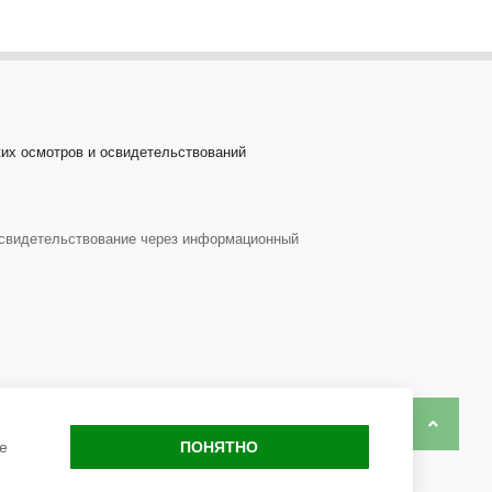
ких осмотров и освидетельствований
 освидетельствование через информационный
Back to 
е
ПОНЯТНО